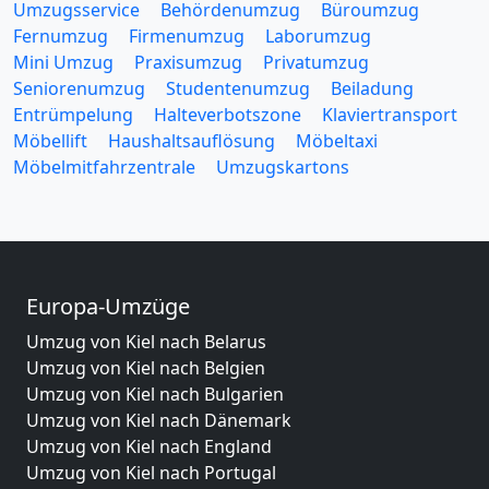
Umzugsservice
Behördenumzug
Büroumzug
Fernumzug
Firmenumzug
Laborumzug
Mini Umzug
Praxisumzug
Privatumzug
Seniorenumzug
Studentenumzug
Beiladung
Entrümpelung
Halteverbotszone
Klaviertransport
Möbellift
Haushaltsauflösung
Möbeltaxi
Möbelmitfahrzentrale
Umzugskartons
Europa-Umzüge
Umzug von Kiel nach Belarus
Umzug von Kiel nach Belgien
Umzug von Kiel nach Bulgarien
Umzug von Kiel nach Dänemark
Umzug von Kiel nach England
Umzug von Kiel nach Portugal