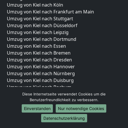
Umzug von Kiel nach Köln
Umzug von Kiel nach Frankfurt am Main
Umzug von Kiel nach Stuttgart
Umzug von Kiel nach Düsseldorf
Umzug von Kiel nach Leipzig
Umzug von Kiel nach Dortmund
Umzug von Kiel nach Essen
Umzug von Kiel nach Bremen
Umzug von Kiel nach Dresden
Umzug von Kiel nach Hannover
Umzug von Kiel nach Nürnberg
Umzug von Kiel nach Duisburg
Umzug von Kiel nach Bochum
Umzug von Kiel nach Wuppertal
Diese Internetseite verwendet Cookies um die
Benutzerfreundlichkeit zu verbessern.
Umzug von Kiel nach Bielefeld
Umzug von Kiel nach Bonn
Einverstanden
Nur notwendige Cookies
Umzug von Kiel nach Münster
Datenschutzerklärung
Internationale-Umzüge