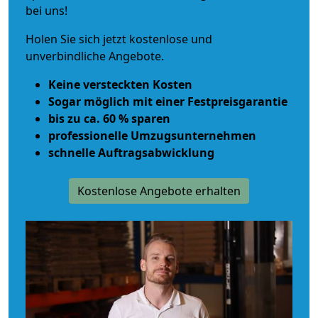
bei uns!
Holen Sie sich jetzt kostenlose und
unverbindliche Angebote.
Keine versteckten Kosten
Sogar möglich mit einer Festpreisgarantie
bis zu ca. 60 % sparen
professionelle Umzugsunternehmen
schnelle Auftragsabwicklung
Kostenlose Angebote erhalten