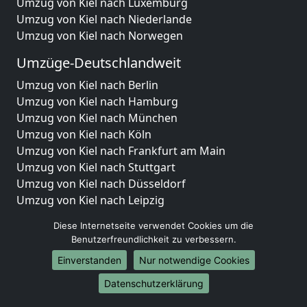
Umzug von Kiel nach Luxemburg
Umzug von Kiel nach Niederlande
Umzug von Kiel nach Norwegen
Umzüge-Deutschlandweit
Umzug von Kiel nach Berlin
Umzug von Kiel nach Hamburg
Umzug von Kiel nach München
Umzug von Kiel nach Köln
Umzug von Kiel nach Frankfurt am Main
Umzug von Kiel nach Stuttgart
Umzug von Kiel nach Düsseldorf
Umzug von Kiel nach Leipzig
Umzug von Kiel nach Dortmund
Diese Internetseite verwendet Cookies um die
Umzug von Kiel nach Essen
Benutzerfreundlichkeit zu verbessern.
Umzug von Kiel nach Bremen
Einverstanden
Nur notwendige Cookies
Umzug von Kiel nach Dresden
Umzug von Kiel nach Hannover
Datenschutzerklärung
Umzug von Kiel nach Nürnberg