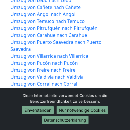
Umzug von Lebu nach Lebu
Umzug von Cañete nach Cañete
Umzug von Angol nach Angol
Umzug von Temuco nach Temuco
Umzug von Pitrufquén nach Pitrufquén
Umzug von Carahue nach Carahue
Umzug von Puerto Saavedra nach Puerto
Saavedra
Umzug von Villarrica nach Villarrica
Umzug von Pucón nach Pucón
Umzug von Freire nach Freire
Umzug von Valdivia nach Valdivia
Umzug von Corral nach Corral
Umzug von Lanco nach Lanco
Diese Internetseite verwendet Cookies um die
Umzug von Los Lagos nach Los Lagos
Benutzerfreundlichkeit zu verbessern.
Umzug von Mariquina nach Mariquina
Einverstanden
Nur notwendige Cookies
Umzug von Máfil nach Máfil
Umzug von Paillaco nach Paillaco
Datenschutzerklärung
Umzug von Panguipulli nach Panguipulli