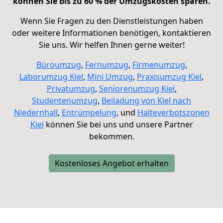
können Sie bis zu 60 % der Umzugskosten sparen.
Wenn Sie Fragen zu den Dienstleistungen haben
oder weitere Informationen benötigen, kontaktieren
Sie uns. Wir helfen Ihnen gerne weiter!
Büroumzug
,
Fernumzug
,
Firmenumzug
,
Laborumzug
Kiel
,
Mini Umzug
,
Praxisumzug
Kiel
,
Privatumzug
,
Seniorenumzug
Kiel
,
Studentenumzug
,
Beiladung von
Kiel nach
Niedernhall
,
Entrümpelung
, und
Halteverbotszonen
Kiel
können Sie bei uns und unsere Partner
bekommen.
Kostenloses Angebot erhalten