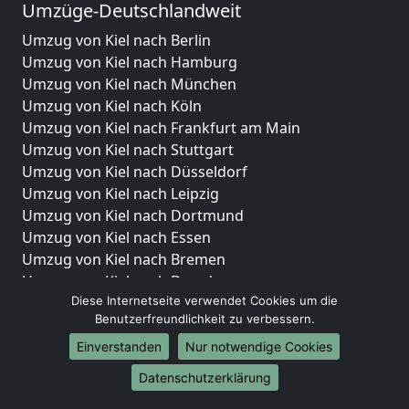
Umzüge-Deutschlandweit
Umzug von Kiel nach Berlin
Umzug von Kiel nach Hamburg
Umzug von Kiel nach München
Umzug von Kiel nach Köln
Umzug von Kiel nach Frankfurt am Main
Umzug von Kiel nach Stuttgart
Umzug von Kiel nach Düsseldorf
Umzug von Kiel nach Leipzig
Umzug von Kiel nach Dortmund
Umzug von Kiel nach Essen
Umzug von Kiel nach Bremen
Umzug von Kiel nach Dresden
Diese Internetseite verwendet Cookies um die
Umzug von Kiel nach Hannover
Benutzerfreundlichkeit zu verbessern.
Umzug von Kiel nach Nürnberg
Umzug von Kiel nach Duisburg
Einverstanden
Nur notwendige Cookies
Umzug von Kiel nach Bochum
Datenschutzerklärung
Umzug von Kiel nach Wuppertal