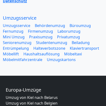
Datenschutz
Umzugsservice
Umzugsservice
Behördenumzug
Büroumzug
Fernumzug
Firmenumzug
Laborumzug
Mini Umzug
Praxisumzug
Privatumzug
Seniorenumzug
Studentenumzug
Beiladung
Entrümpelung
Halteverbotszone
Klaviertransport
Möbellift
Haushaltsauflösung
Möbeltaxi
Möbelmitfahrzentrale
Umzugskartons
Europa-Umzüge
Umzug von Kiel nach Belarus
Umzug von Kiel nach Belgien