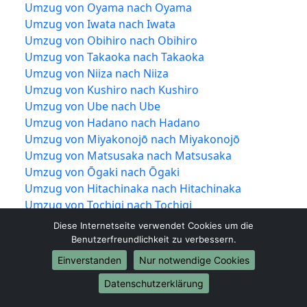
Umzug von Oyama nach Oyama
Umzug von Iwata nach Iwata
Umzug von Obihiro nach Obihiro
Umzug von Takaoka nach Takaoka
Umzug von Niiza nach Niiza
Umzug von Kushiro nach Kushiro
Umzug von Ube nach Ube
Umzug von Hadano nach Hadano
Umzug von Miyakonojō nach Miyakonojō
Umzug von Matsusaka nach Matsusaka
Umzug von Ōgaki nach Ōgaki
Umzug von Hitachinaka nach Hitachinaka
Umzug von Tochigi nach Tochigi
Umzug von Ueda nach Ueda
Diese Internetseite verwendet Cookies um die
Umzug von Kariya nach Kariya
Benutzerfreundlichkeit zu verbessern.
Umzug von Noda nach Noda
Einverstanden
Nur notwendige Cookies
Umzug von Kawanishi nach Kawanishi
Datenschutzerklärung
Umzug von Higashimurayama nach
Higashimurayama