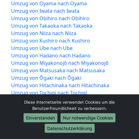
Umzug von Oyama nach Oyama
Umzug von Iwata nach Iwata
Umzug von Obihiro nach Obihiro
Umzug von Takaoka nach Takaoka
Umzug von Niiza nach Niiza
Umzug von Kushiro nach Kushiro
Umzug von Ube nach Ube
Umzug von Hadano nach Hadano
Umzug von Miyakonojō nach Miyakonojō
Umzug von Matsusaka nach Matsusaka
Umzug von Ōgaki nach Ōgaki
Umzug von Hitachinaka nach Hitachinaka
Umzug von Tochigi nach Tochigi
Umzug von Ueda nach Ueda
Diese Internetseite verwendet Cookies um die
Umzug von Kariya nach Kariya
Benutzerfreundlichkeit zu verbessern.
Umzug von Noda nach Noda
Einverstanden
Nur notwendige Cookies
Umzug von Kawanishi nach Kawanishi
Datenschutzerklärung
Umzug von Higashimurayama nach
Higashimurayama