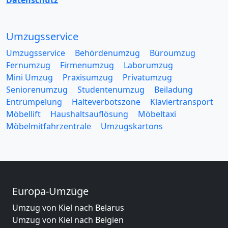
Datenschutz
Umzugsservice
Umzugsservice
Behördenumzug
Büroumzug
Fernumzug
Firmenumzug
Laborumzug
Mini Umzug
Praxisumzug
Privatumzug
Seniorenumzug
Studentenumzug
Beiladung
Entrümpelung
Halteverbotszone
Klaviertransport
Möbellift
Haushaltsauflösung
Möbeltaxi
Möbelmitfahrzentrale
Umzugskartons
Europa-Umzüge
Umzug von Kiel nach Belarus
Umzug von Kiel nach Belgien