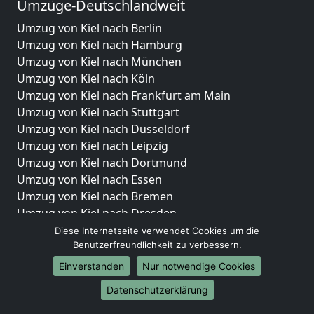
Umzüge-Deutschlandweit
Umzug von Kiel nach Berlin
Umzug von Kiel nach Hamburg
Umzug von Kiel nach München
Umzug von Kiel nach Köln
Umzug von Kiel nach Frankfurt am Main
Umzug von Kiel nach Stuttgart
Umzug von Kiel nach Düsseldorf
Umzug von Kiel nach Leipzig
Umzug von Kiel nach Dortmund
Umzug von Kiel nach Essen
Umzug von Kiel nach Bremen
Umzug von Kiel nach Dresden
Umzug von Kiel nach Hannover
Diese Internetseite verwendet Cookies um die
Benutzerfreundlichkeit zu verbessern.
Umzug von Kiel nach Nürnberg
Umzug von Kiel nach Duisburg
Einverstanden
Nur notwendige Cookies
Umzug von Kiel nach Bochum
Datenschutzerklärung
Umzug von Kiel nach Wuppertal