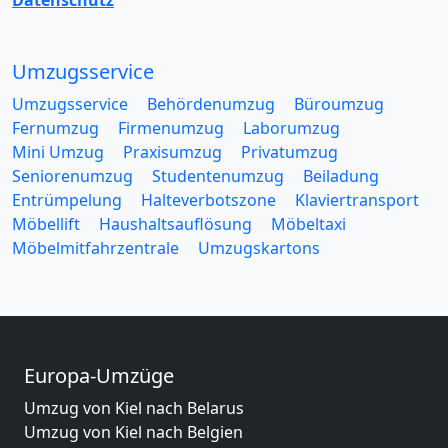
Datenschutz
Umzugsservice
Umzugsservice
Behördenumzug
Büroumzug
Fernumzug
Firmenumzug
Laborumzug
Mini Umzug
Praxisumzug
Privatumzug
Seniorenumzug
Studentenumzug
Beiladung
Entrümpelung
Halteverbotszone
Klaviertransport
Möbellift
Haushaltsauflösung
Möbeltaxi
Möbelmitfahrzentrale
Umzugskartons
Europa-Umzüge
Umzug von Kiel nach Belarus
Umzug von Kiel nach Belgien