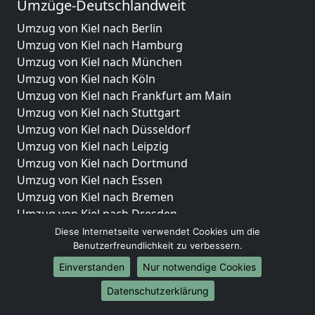
Umzüge-Deutschlandweit
Umzug von Kiel nach Berlin
Umzug von Kiel nach Hamburg
Umzug von Kiel nach München
Umzug von Kiel nach Köln
Umzug von Kiel nach Frankfurt am Main
Umzug von Kiel nach Stuttgart
Umzug von Kiel nach Düsseldorf
Umzug von Kiel nach Leipzig
Umzug von Kiel nach Dortmund
Umzug von Kiel nach Essen
Umzug von Kiel nach Bremen
Umzug von Kiel nach Dresden
Umzug von Kiel nach Hannover
Diese Internetseite verwendet Cookies um die
Benutzerfreundlichkeit zu verbessern.
Umzug von Kiel nach Nürnberg
Umzug von Kiel nach Duisburg
Einverstanden
Nur notwendige Cookies
Umzug von Kiel nach Bochum
Datenschutzerklärung
Umzug von Kiel nach Wuppertal