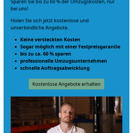
Sparen Sie bis zu 60 % der Umzugskosten, nur
bei uns!
Holen Sie sich jetzt kostenlose und
unverbindliche Angebote.
Keine versteckten Kosten
Sogar möglich mit einer Festpreisgarantie
bis zu ca. 60 % sparen
professionelle Umzugsunternehmen
schnelle Auftragsabwicklung
Kostenlose Angebote erhalten