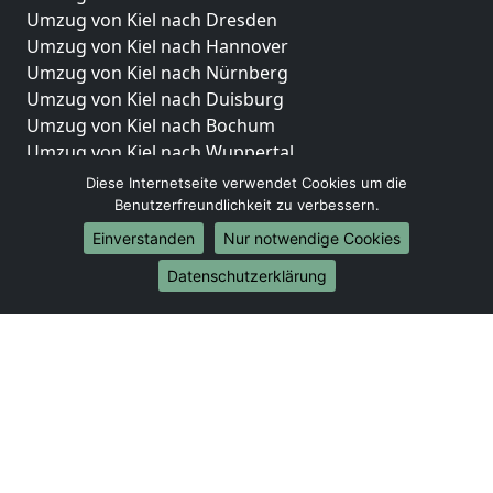
Umzug von Kiel nach Dresden
Umzug von Kiel nach Hannover
Umzug von Kiel nach Nürnberg
Umzug von Kiel nach Duisburg
Umzug von Kiel nach Bochum
Umzug von Kiel nach Wuppertal
Umzug von Kiel nach Bielefeld
Diese Internetseite verwendet Cookies um die
Umzug von Kiel nach Bonn
Benutzerfreundlichkeit zu verbessern.
Umzug von Kiel nach Münster
Einverstanden
Nur notwendige Cookies
Internationale-Umzüge
Datenschutzerklärung
Umzug von Kiel nach Brasilien
Umzug von Kiel nach Brunei Darussalam
Umzug von Kiel nach Burkina Faso
Umzug von Kiel nach Burundi
Umzug von Kiel nach Chile
Umzug von Kiel nach China
Umzug von Kiel nach Cookinseln