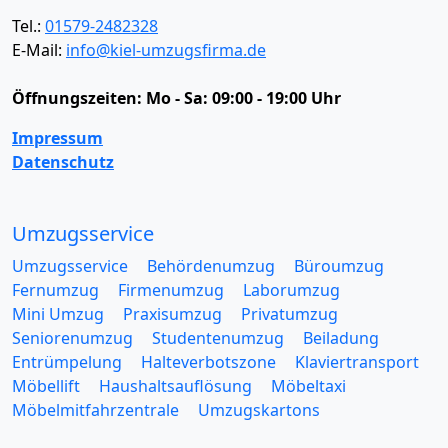
Tel.:
01579-2482328
E-Mail:
info@kiel-umzugsfirma.de
Öffnungszeiten:
Mo - Sa: 09:00 - 19:00 Uhr
Impressum
Datenschutz
Umzugsservice
Umzugsservice
Behördenumzug
Büroumzug
Fernumzug
Firmenumzug
Laborumzug
Mini Umzug
Praxisumzug
Privatumzug
Seniorenumzug
Studentenumzug
Beiladung
Entrümpelung
Halteverbotszone
Klaviertransport
Möbellift
Haushaltsauflösung
Möbeltaxi
Möbelmitfahrzentrale
Umzugskartons