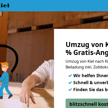
iel
Umzug von Ki
% Gratis-An
Umzug von Kiel nach Ki
Beiladung inkl. Zolld
✓
Wir helfen Ihne
✓
Schnell & unverb
✓
Finden Sie das 
blitzschnell ko