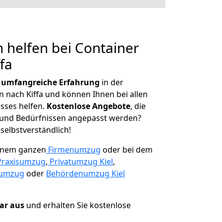
 helfen bei Container
fa
r
umfangreiche Erfahrung
in der
nach Kiffa und können Ihnen bei allen
sses helfen.
K
ostenlose Angebote
, die
und Bedürfnissen angepasst werden?
 selbstverständlich!
einem ganzen
Firmenumzug
oder bei dem
Praxisumzug
,
Privatumzug Kiel
,
numzug
oder
Behördenumzug Kiel
lar aus
und erhalten Sie kostenlose