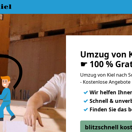
iel
Umzug von K
☛ 100 % Gra
Umzug von Kiel nach 
- Kostenlose Angebote
✓
Wir helfen Ihne
✓
Schnell & unverb
✓
Finden Sie das 
blitzschnell ko