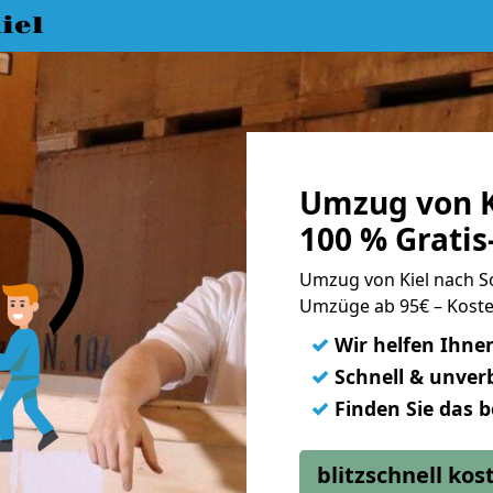
iel
Umzug von K
100 % Grati
Umzug von Kiel nach 
Umzüge ab 95€ – Koste
✓
Wir helfen Ihne
✓
Schnell & unverb
✓
Finden Sie das 
blitzschnell ko