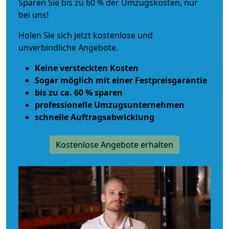
Sparen Sie bis zu 60 % der Umzugskosten, nur
bei uns!
Holen Sie sich jetzt kostenlose und
unverbindliche Angebote.
Keine versteckten Kosten
Sogar möglich mit einer Festpreisgarantie
bis zu ca. 60 % sparen
professionelle Umzugsunternehmen
schnelle Auftragsabwicklung
Kostenlose Angebote erhalten