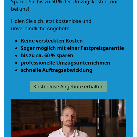
Sparen Sie bis zu 60 % der Umzugskosten, nur
bei uns!
Holen Sie sich jetzt kostenlose und
unverbindliche Angebote.
Keine versteckten Kosten
Sogar möglich mit einer Festpreisgarantie
bis zu ca. 60 % sparen
professionelle Umzugsunternehmen
schnelle Auftragsabwicklung
Kostenlose Angebote erhalten