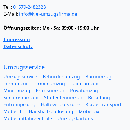
Tel.:
01579-2482328
E-Mail:
info@kiel-umzugsfirma.de
Öffnungszeiten:
Mo - Sa: 09:00 - 19:00 Uhr
Impressum
Datenschutz
Umzugsservice
Umzugsservice
Behördenumzug
Büroumzug
Fernumzug
Firmenumzug
Laborumzug
Mini Umzug
Praxisumzug
Privatumzug
Seniorenumzug
Studentenumzug
Beiladung
Entrümpelung
Halteverbotszone
Klaviertransport
Möbellift
Haushaltsauflösung
Möbeltaxi
Möbelmitfahrzentrale
Umzugskartons