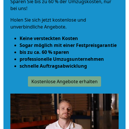
Sparen Sie bis zu 60 % der Umzugskosten, nur
bei uns!
Holen Sie sich jetzt kostenlose und
unverbindliche Angebote.
Keine versteckten Kosten
Sogar möglich mit einer Festpreisgarantie
bis zu ca. 60 % sparen
professionelle Umzugsunternehmen
schnelle Auftragsabwicklung
Kostenlose Angebote erhalten