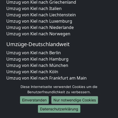
Umzug von Kiel nach Griechenland
Umzug von Kiel nach Italien
Umzug von Kiel nach Liechtenstein
Umzug von Kiel nach Luxemburg
Umzug von Kiel nach Niederlande
Umzug von Kiel nach Norwegen
Umzüge-Deutschlandweit
Umzug von Kiel nach Berlin
Umzug von Kiel nach Hamburg
Umzug von Kiel nach München
Umzug von Kiel nach Köln
Umzug von Kiel nach Frankfurt am Main
Umzug von Kiel nach Stuttgart
Diese Internetseite verwendet Cookies um die
Umzug von Kiel nach Düsseldorf
Benutzerfreundlichkeit zu verbessern.
Umzug von Kiel nach Leipzig
Einverstanden
Nur notwendige Cookies
Umzug von Kiel nach Dortmund
Datenschutzerklärung
Umzug von Kiel nach Essen
Umzug von Kiel nach Bremen