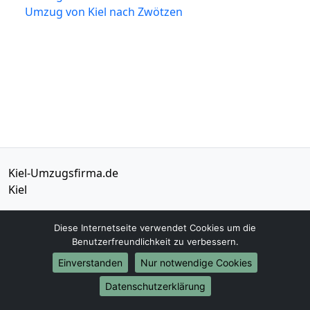
Umzug von Kiel nach Zwötzen
Kiel-Umzugsfirma.de
Kiel
Tel.:
01579-2482328
Diese Internetseite verwendet Cookies um die
E-Mail:
info@kiel-umzugsfirma.de
Benutzerfreundlichkeit zu verbessern.
Einverstanden
Nur notwendige Cookies
Öffnungszeiten:
Mo - Sa: 09:00 - 19:00 Uhr
Datenschutzerklärung
Impressum