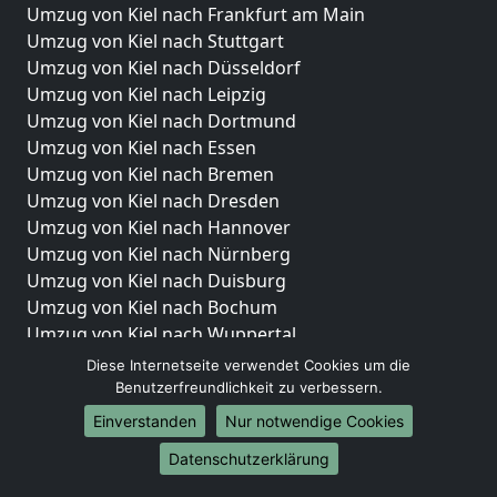
Umzug von Kiel nach Frankfurt am Main
Umzug von Kiel nach Stuttgart
Umzug von Kiel nach Düsseldorf
Umzug von Kiel nach Leipzig
Umzug von Kiel nach Dortmund
Umzug von Kiel nach Essen
Umzug von Kiel nach Bremen
Umzug von Kiel nach Dresden
Umzug von Kiel nach Hannover
Umzug von Kiel nach Nürnberg
Umzug von Kiel nach Duisburg
Umzug von Kiel nach Bochum
Umzug von Kiel nach Wuppertal
Umzug von Kiel nach Bielefeld
Diese Internetseite verwendet Cookies um die
Umzug von Kiel nach Bonn
Benutzerfreundlichkeit zu verbessern.
Umzug von Kiel nach Münster
Einverstanden
Nur notwendige Cookies
Internationale-Umzüge
Datenschutzerklärung
Umzug von Kiel nach Brasilien