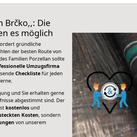
 Brčko,,: Die
n es möglich
fordert gründliche
hlen der besten Route von
des Familien Porzellan sollte
fessionelle Umzugsfirma
assende
Checkliste
für jeden
Ferne.
gung und Sie erhalten gerne
rfnisse abgestimmt sind. Der
ist
kostenlos
und
steckten Kosten
, sondern
tungen
von unserem