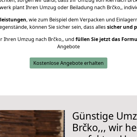
hten, sorgen wir dafür, dass Ihr Umzug von Kiel nach Brč
erk plant Ihren Umzug oder Beiladung nach Brčko,, individ
leistungen
, wie zum Beispiel dem Verpacken und Einlager
genstände, können Sie sicher sein, dass alles
sicher und 
für Ihren Umzug nach Brčko,, und
füllen Sie jetzt das Form
Angebote
Kostenlose Angebote erhalten
Günstige Umz
Brčko,,, wir h