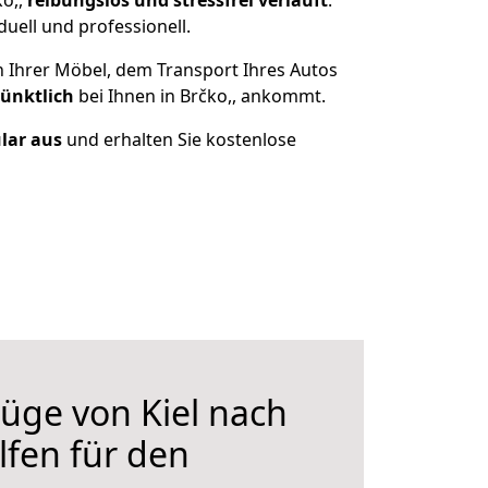
ko,,
reibungslos und stressfrei
verläuft
.
uell und professionell.
n Ihrer Möbel, dem Transport Ihres Autos
pünktlich
bei Ihnen in Brčko,, ankommt.
ular aus
und erhalten Sie kostenlose
üge von Kiel nach
elfen für den