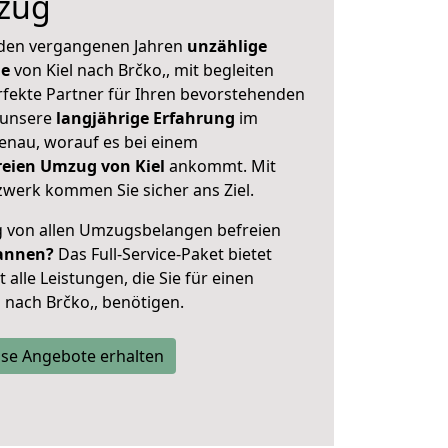
zug
 den vergangenen Jahren
unzählige
ge
von Kiel nach Brčko,, mit begleiten
rfekte Partner für Ihren bevorstehenden
 unsere
langjährige Erfahrung
im
enau, worauf es bei einem
reien Umzug von Kiel
ankommt. Mit
werk kommen Sie sicher ans Ziel.
ig von allen Umzugsbelangen befreien
annen?
Das Full-Service-Paket bietet
alle Leistungen, die Sie für einen
 nach Brčko,, benötigen.
se Angebote erhalten