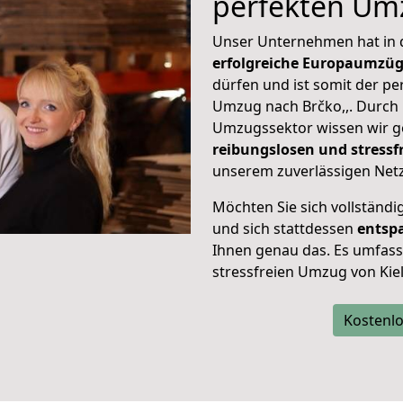
perfekten Um
Unser Unternehmen hat in
erfolgreiche Europaumzü
dürfen und ist somit der pe
Umzug nach Brčko,,. Durch
Umzugssektor wissen wir g
reibungslosen und stressf
unserem zuverlässigen Netz
Möchten Sie sich vollständ
und sich stattdessen
entsp
Ihnen genau das. Es umfasst 
stressfreien Umzug von Kiel
Kostenlo