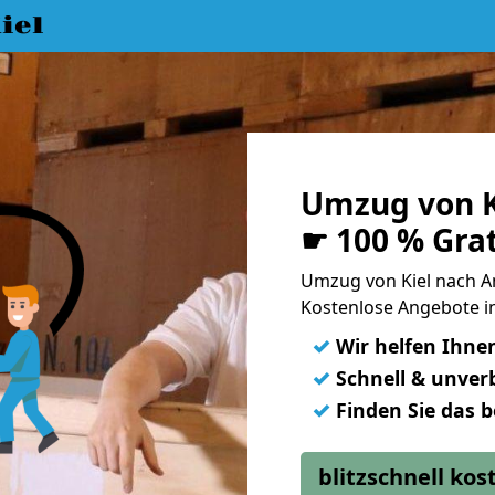
iel
Umzug von K
☛ 100 % Gra
Umzug von Kiel nach 
Kostenlose Angebote i
✓
Wir helfen Ihne
✓
Schnell & unverb
✓
Finden Sie das 
blitzschnell ko