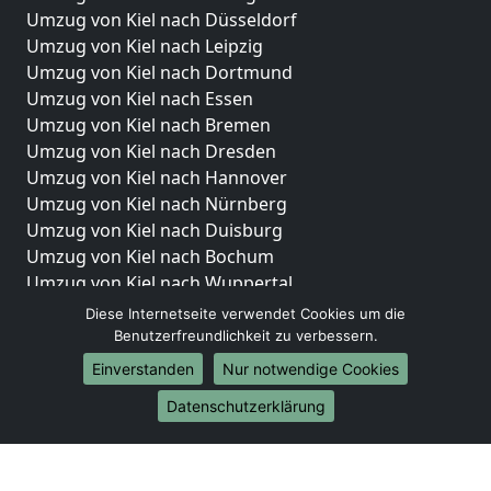
Umzug von Kiel nach Düsseldorf
Umzug von Kiel nach Leipzig
Umzug von Kiel nach Dortmund
Umzug von Kiel nach Essen
Umzug von Kiel nach Bremen
Umzug von Kiel nach Dresden
Umzug von Kiel nach Hannover
Umzug von Kiel nach Nürnberg
Umzug von Kiel nach Duisburg
Umzug von Kiel nach Bochum
Umzug von Kiel nach Wuppertal
Umzug von Kiel nach Bielefeld
Diese Internetseite verwendet Cookies um die
Umzug von Kiel nach Bonn
Benutzerfreundlichkeit zu verbessern.
Umzug von Kiel nach Münster
Einverstanden
Nur notwendige Cookies
Internationale-Umzüge
Datenschutzerklärung
Umzug von Kiel nach Brasilien
Umzug von Kiel nach Brunei Darussalam