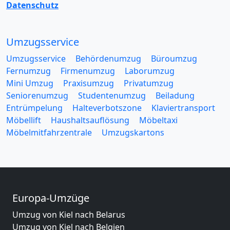
Datenschutz
Umzugsservice
Umzugsservice
Behördenumzug
Büroumzug
Fernumzug
Firmenumzug
Laborumzug
Mini Umzug
Praxisumzug
Privatumzug
Seniorenumzug
Studentenumzug
Beiladung
Entrümpelung
Halteverbotszone
Klaviertransport
Möbellift
Haushaltsauflösung
Möbeltaxi
Möbelmitfahrzentrale
Umzugskartons
Europa-Umzüge
Umzug von Kiel nach Belarus
Umzug von Kiel nach Belgien