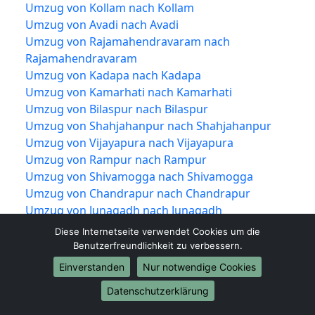
Umzug von Kollam nach Kollam
Umzug von Avadi nach Avadi
Umzug von Rajamahendravaram nach
Rajamahendravaram
Umzug von Kadapa nach Kadapa
Umzug von Kamarhati nach Kamarhati
Umzug von Bilaspur nach Bilaspur
Umzug von Shahjahanpur nach Shahjahanpur
Umzug von Vijayapura nach Vijayapura
Umzug von Rampur nach Rampur
Umzug von Shivamogga nach Shivamogga
Umzug von Chandrapur nach Chandrapur
Umzug von Junagadh nach Junagadh
Umzug von Thrissur nach Thrissur
Diese Internetseite verwendet Cookies um die
Umzug von Alwar nach Alwar
Benutzerfreundlichkeit zu verbessern.
Umzug von Bardhaman nach Bardhaman
Einverstanden
Nur notwendige Cookies
Umzug von Kulti nach Kulti
Datenschutzerklärung
Umzug von Kakinada nach Kakinada
Umzug von Nizamabad nach Nizamabad