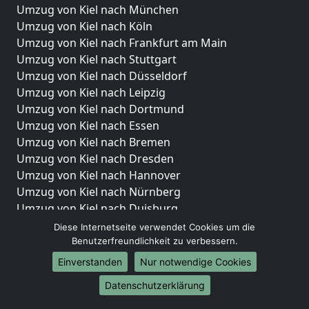
Umzug von Kiel nach München
Umzug von Kiel nach Köln
Umzug von Kiel nach Frankfurt am Main
Umzug von Kiel nach Stuttgart
Umzug von Kiel nach Düsseldorf
Umzug von Kiel nach Leipzig
Umzug von Kiel nach Dortmund
Umzug von Kiel nach Essen
Umzug von Kiel nach Bremen
Umzug von Kiel nach Dresden
Umzug von Kiel nach Hannover
Umzug von Kiel nach Nürnberg
Umzug von Kiel nach Duisburg
Umzug von Kiel nach Bochum
Diese Internetseite verwendet Cookies um die
Umzug von Kiel nach Wuppertal
Benutzerfreundlichkeit zu verbessern.
Umzug von Kiel nach Bielefeld
Einverstanden
Nur notwendige Cookies
Umzug von Kiel nach Bonn
Datenschutzerklärung
Umzug von Kiel nach Münster