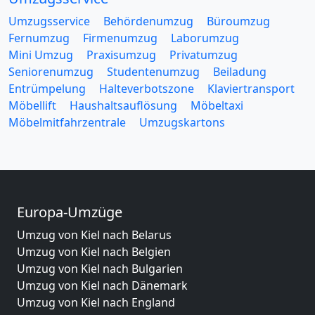
Umzugsservice
Behördenumzug
Büroumzug
Fernumzug
Firmenumzug
Laborumzug
Mini Umzug
Praxisumzug
Privatumzug
Seniorenumzug
Studentenumzug
Beiladung
Entrümpelung
Halteverbotszone
Klaviertransport
Möbellift
Haushaltsauflösung
Möbeltaxi
Möbelmitfahrzentrale
Umzugskartons
Europa-Umzüge
Umzug von Kiel nach Belarus
Umzug von Kiel nach Belgien
Umzug von Kiel nach Bulgarien
Umzug von Kiel nach Dänemark
Umzug von Kiel nach England