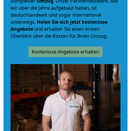
kompletter
Umzug
. Unser Partnernetzwerk, das
wir über die Jahre aufgebaut haben, ist
deutschlandweit und sogar international
unterwegs.
Holen Sie sich jetzt kostenlose
Angebote
und erhalten Sie einen ersten
Überblick über die Kosten für Ihren Umzug.
Kostenlose Angebote erhalten