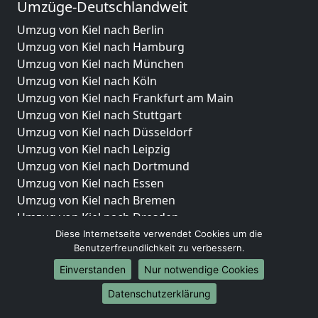
Umzüge-Deutschlandweit
Umzug von Kiel nach Berlin
Umzug von Kiel nach Hamburg
Umzug von Kiel nach München
Umzug von Kiel nach Köln
Umzug von Kiel nach Frankfurt am Main
Umzug von Kiel nach Stuttgart
Umzug von Kiel nach Düsseldorf
Umzug von Kiel nach Leipzig
Umzug von Kiel nach Dortmund
Umzug von Kiel nach Essen
Umzug von Kiel nach Bremen
Umzug von Kiel nach Dresden
Umzug von Kiel nach Hannover
Diese Internetseite verwendet Cookies um die
Benutzerfreundlichkeit zu verbessern.
Umzug von Kiel nach Nürnberg
Umzug von Kiel nach Duisburg
Einverstanden
Nur notwendige Cookies
Umzug von Kiel nach Bochum
Datenschutzerklärung
Umzug von Kiel nach Wuppertal