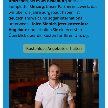
umziehen
, sei es als
Beiladung
oder als
kompletter
Umzug
. Unser Partnernetzwerk, das
wir über die Jahre aufgebaut haben, ist
deutschlandweit und sogar international
unterwegs.
Holen Sie sich jetzt kostenlose
Angebote
und erhalten Sie einen ersten
Überblick über die Kosten für Ihren Umzug.
Kostenlose Angebote erhalten