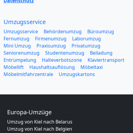
Datenschutz
Umzugsservice
Umzugsservice
Behördenumzug
Büroumzug
Fernumzug
Firmenumzug
Laborumzug
Mini Umzug
Praxisumzug
Privatumzug
Seniorenumzug
Studentenumzug
Beiladung
Entrümpelung
Halteverbotszone
Klaviertransport
Möbellift
Haushaltsauflösung
Möbeltaxi
Möbelmitfahrzentrale
Umzugskartons
Europa-Umzüge
Umzug von Kiel nach Belarus
Umzug von Kiel nach Belgien