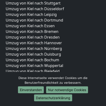
Umzug von Kiel nach Stuttgart
Umzug von Kiel nach Düsseldorf
Umzug von Kiel nach Leipzig
Umzug von Kiel nach Dortmund
Umzug von Kiel nach Essen
Umzug von Kiel nach Bremen
Umzug von Kiel nach Dresden
Umzug von Kiel nach Hannover
Umzug von Kiel nach Nürnberg
Umzug von Kiel nach Duisburg
Umzug von Kiel nach Bochum
Umzug von Kiel nach Wuppertal
Umzug von Kiel nach Bielefeld
Umzug von Kiel nach Bonn
Diese Internetseite verwendet Cookies um die
Umzug von Kiel nach Münster
Benutzerfreundlichkeit zu verbessern.
Einverstanden
Nur notwendige Cookies
Internationale-Umzüge
Datenschutzerklärung
Umzug von Kiel nach Brasilien
Umzug von Kiel nach Brunei Darussalam