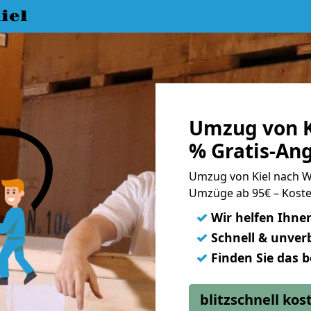
iel
Umzug von K
% Gratis-An
Umzug von Kiel nach 
Umzüge ab 95€ – Koste
✓
Wir helfen Ihne
✓
Schnell & unverb
✓
Finden Sie das 
blitzschnell ko