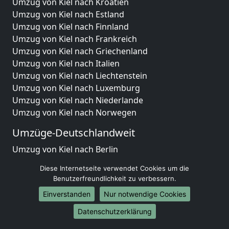
Umzug von Kiel nach Kroatien
Umzug von Kiel nach Estland
Umzug von Kiel nach Finnland
Umzug von Kiel nach Frankreich
Umzug von Kiel nach Griechenland
Umzug von Kiel nach Italien
Umzug von Kiel nach Liechtenstein
Umzug von Kiel nach Luxemburg
Umzug von Kiel nach Niederlande
Umzug von Kiel nach Norwegen
Umzüge-Deutschlandweit
Umzug von Kiel nach Berlin
Umzug von Kiel nach Hamburg
Diese Internetseite verwendet Cookies um die
Umzug von Kiel nach München
Benutzerfreundlichkeit zu verbessern.
Umzug von Kiel nach Köln
Einverstanden
Nur notwendige Cookies
Umzug von Kiel nach Frankfurt am Main
Umzug von Kiel nach Stuttgart
Datenschutzerklärung
Umzug von Kiel nach Düsseldorf