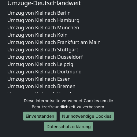
Umzüge-Deutschlandweit
Umzug von Kiel nach Berlin
Umzug von Kiel nach Hamburg
Umzug von Kiel nach München
Umzug von Kiel nach Köln
Umzug von Kiel nach Frankfurt am Main
Umzug von Kiel nach Stuttgart
Umzug von Kiel nach Düsseldorf
Umzug von Kiel nach Leipzig
Umzug von Kiel nach Dortmund
Umzug von Kiel nach Essen
Umzug von Kiel nach Bremen
Umzug von Kiel nach Dresden
Umzug von Kiel nach Hannover
Diese Internetseite verwendet Cookies um die
Benutzerfreundlichkeit zu verbessern.
Umzug von Kiel nach Nürnberg
Umzug von Kiel nach Duisburg
Einverstanden
Nur notwendige Cookies
Umzug von Kiel nach Bochum
Datenschutzerklärung
Umzug von Kiel nach Wuppertal