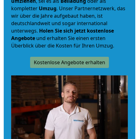
umziehen
, sei es als
Beiladung
oder als
kompletter
Umzug
. Unser Partnernetzwerk, das
wir über die Jahre aufgebaut haben, ist
deutschlandweit und sogar international
unterwegs.
Holen Sie sich jetzt kostenlose
Angebote
und erhalten Sie einen ersten
Überblick über die Kosten für Ihren Umzug.
Kostenlose Angebote erhalten