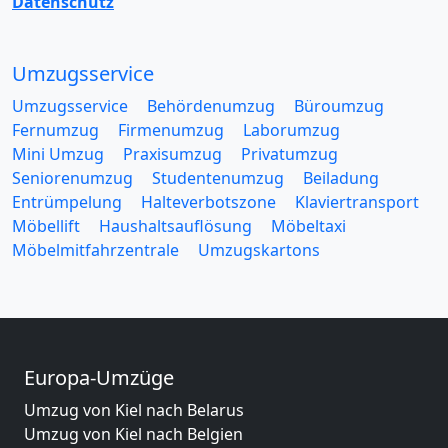
Datenschutz
Umzugsservice
Umzugsservice
Behördenumzug
Büroumzug
Fernumzug
Firmenumzug
Laborumzug
Mini Umzug
Praxisumzug
Privatumzug
Seniorenumzug
Studentenumzug
Beiladung
Entrümpelung
Halteverbotszone
Klaviertransport
Möbellift
Haushaltsauflösung
Möbeltaxi
Möbelmitfahrzentrale
Umzugskartons
Europa-Umzüge
Umzug von Kiel nach Belarus
Umzug von Kiel nach Belgien