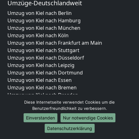
Umzüge-Deutschlandweit
Umzug von Kiel nach Berlin
Umzug von Kiel nach Hamburg
Umzug von Kiel nach München
Umzug von Kiel nach Köln
Umzug von Kiel nach Frankfurt am Main
Umzug von Kiel nach Stuttgart
Umzug von Kiel nach Düsseldorf
Umzug von Kiel nach Leipzig
Umzug von Kiel nach Dortmund
Umzug von Kiel nach Essen
Umzug von Kiel nach Bremen
Umzug von Kiel nach Dresden
Umzug von Kiel nach Hannover
Diese Internetseite verwendet Cookies um die
Benutzerfreundlichkeit zu verbessern.
Umzug von Kiel nach Nürnberg
Umzug von Kiel nach Duisburg
Einverstanden
Nur notwendige Cookies
Umzug von Kiel nach Bochum
Datenschutzerklärung
Umzug von Kiel nach Wuppertal