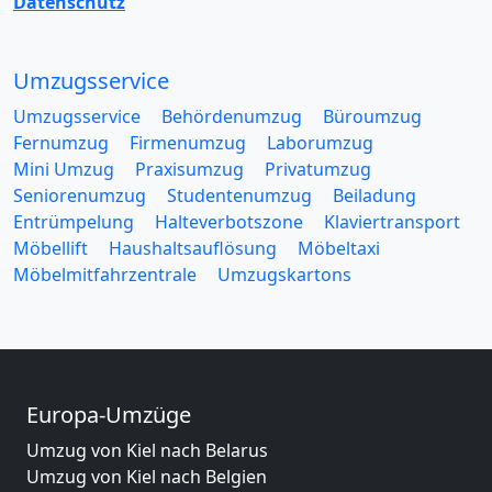
Datenschutz
Umzugsservice
Umzugsservice
Behördenumzug
Büroumzug
Fernumzug
Firmenumzug
Laborumzug
Mini Umzug
Praxisumzug
Privatumzug
Seniorenumzug
Studentenumzug
Beiladung
Entrümpelung
Halteverbotszone
Klaviertransport
Möbellift
Haushaltsauflösung
Möbeltaxi
Möbelmitfahrzentrale
Umzugskartons
Europa-Umzüge
Umzug von Kiel nach Belarus
Umzug von Kiel nach Belgien