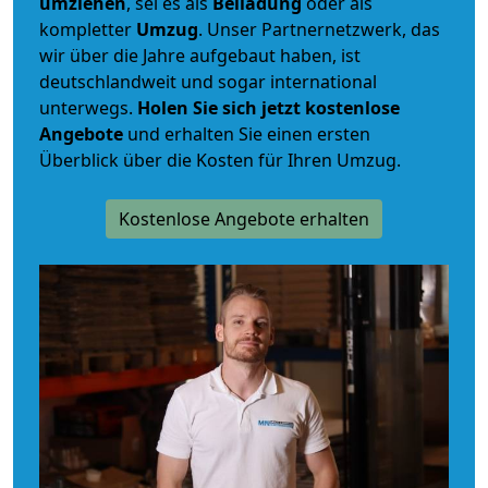
umziehen
, sei es als
Beiladung
oder als
kompletter
Umzug
. Unser Partnernetzwerk, das
wir über die Jahre aufgebaut haben, ist
deutschlandweit und sogar international
unterwegs.
Holen Sie sich jetzt kostenlose
Angebote
und erhalten Sie einen ersten
Überblick über die Kosten für Ihren Umzug.
Kostenlose Angebote erhalten