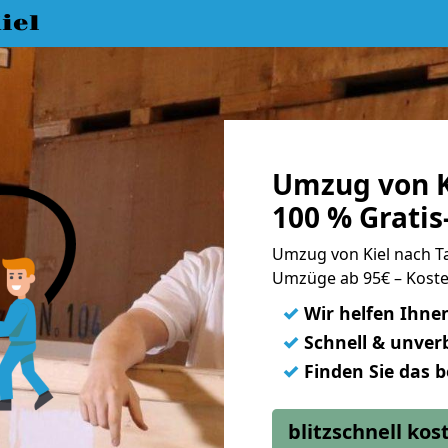
iel
Umzug von K
100 % Grati
Umzug von Kiel nach 
Umzüge ab 95€ – Koste
✓
Wir helfen Ihne
✓
Schnell & unverb
✓
Finden Sie das 
blitzschnell ko