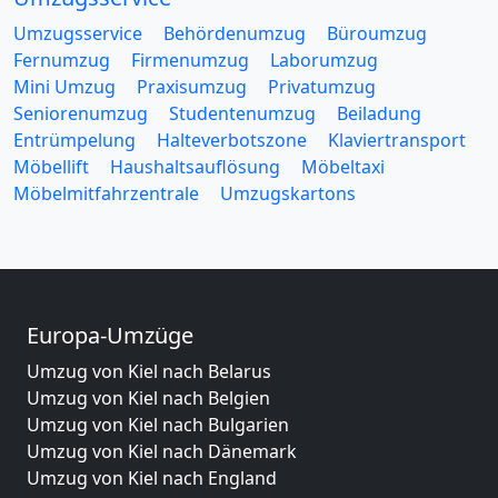
Umzugsservice
Behördenumzug
Büroumzug
Fernumzug
Firmenumzug
Laborumzug
Mini Umzug
Praxisumzug
Privatumzug
Seniorenumzug
Studentenumzug
Beiladung
Entrümpelung
Halteverbotszone
Klaviertransport
Möbellift
Haushaltsauflösung
Möbeltaxi
Möbelmitfahrzentrale
Umzugskartons
Europa-Umzüge
Umzug von Kiel nach Belarus
Umzug von Kiel nach Belgien
Umzug von Kiel nach Bulgarien
Umzug von Kiel nach Dänemark
Umzug von Kiel nach England