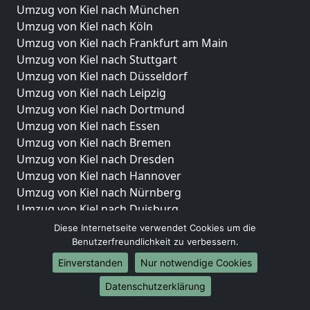
Umzug von Kiel nach München
Umzug von Kiel nach Köln
Umzug von Kiel nach Frankfurt am Main
Umzug von Kiel nach Stuttgart
Umzug von Kiel nach Düsseldorf
Umzug von Kiel nach Leipzig
Umzug von Kiel nach Dortmund
Umzug von Kiel nach Essen
Umzug von Kiel nach Bremen
Umzug von Kiel nach Dresden
Umzug von Kiel nach Hannover
Umzug von Kiel nach Nürnberg
Umzug von Kiel nach Duisburg
Umzug von Kiel nach Bochum
Diese Internetseite verwendet Cookies um die
Umzug von Kiel nach Wuppertal
Benutzerfreundlichkeit zu verbessern.
Umzug von Kiel nach Bielefeld
Einverstanden
Nur notwendige Cookies
Umzug von Kiel nach Bonn
Datenschutzerklärung
Umzug von Kiel nach Münster