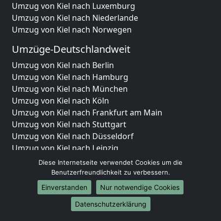
Umzug von Kiel nach Luxemburg
Umzug von Kiel nach Niederlande
Umzug von Kiel nach Norwegen
Umzüge-Deutschlandweit
Umzug von Kiel nach Berlin
Umzug von Kiel nach Hamburg
Umzug von Kiel nach München
Umzug von Kiel nach Köln
Umzug von Kiel nach Frankfurt am Main
Umzug von Kiel nach Stuttgart
Umzug von Kiel nach Düsseldorf
Umzug von Kiel nach Leipzig
Umzug von Kiel nach Dortmund
Diese Internetseite verwendet Cookies um die
Umzug von Kiel nach Essen
Benutzerfreundlichkeit zu verbessern.
Umzug von Kiel nach Bremen
Einverstanden
Nur notwendige Cookies
Umzug von Kiel nach Dresden
Datenschutzerklärung
Umzug von Kiel nach Hannover
Umzug von Kiel nach Nürnberg