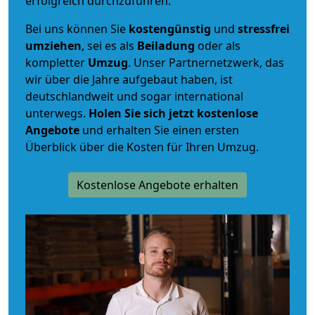
erfolgreich durchzuführen.
Bei uns können Sie
kostengünstig
und
stressfrei
umziehen
, sei es als
Beiladung
oder als
kompletter
Umzug
. Unser Partnernetzwerk, das
wir über die Jahre aufgebaut haben, ist
deutschlandweit und sogar international
unterwegs.
Holen Sie sich jetzt kostenlose
Angebote
und erhalten Sie einen ersten
Überblick über die Kosten für Ihren Umzug.
Kostenlose Angebote erhalten