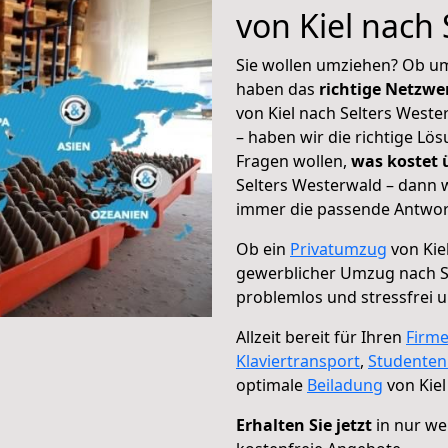
von Kiel nach
Sie wollen umziehen? Ob um
haben das
richtige Netzw
von Kiel nach Selters Weste
– haben wir die richtige Lö
Fragen wollen,
was kostet
Selters Westerwald – dann w
immer die passende Antwort
Ob ein
Privatumzug
von Kie
gewerblicher Umzug nach S
problemlos und stressfrei 
Allzeit bereit für Ihren
Firm
Klaviertransport
,
Studente
optimale
Beiladung
von Kiel
Erhalten Sie jetzt
in nur we