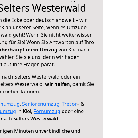
 Selters Westerwald
 die Ecke oder deutschlandweit – wir
erk
an unserer Seite, wenn es Umzüge
rwald geht! Wenn Sie nicht weiterwissen
sung für Sie! Wenn Sie Antworten auf Ihre
 überhaupt mein Umzug
von Kiel nach
ählen Sie sie uns, denn wir haben
 auf Ihre Fragen parat.
l nach Selters Westerwald oder ein
elters Westerwald,
wir helfen
, damit Sie
umziehen können.
enumzug
,
Seniorenumzug
,
Tresor
– &
numzug
in Kiel,
Fernumzug
oder eine
 nach Selters Westerwald.
nigen Minuten unverbindliche und