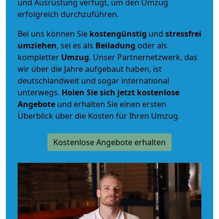
und Ausrüstung verfügt, um den Umzug
erfolgreich durchzuführen.
Bei uns können Sie
kostengünstig
und
stressfrei
umziehen
, sei es als
Beiladung
oder als
kompletter
Umzug
. Unser Partnernetzwerk, das
wir über die Jahre aufgebaut haben, ist
deutschlandweit und sogar international
unterwegs.
Holen Sie sich jetzt kostenlose
Angebote
und erhalten Sie einen ersten
Überblick über die Kosten für Ihren Umzug.
Kostenlose Angebote erhalten