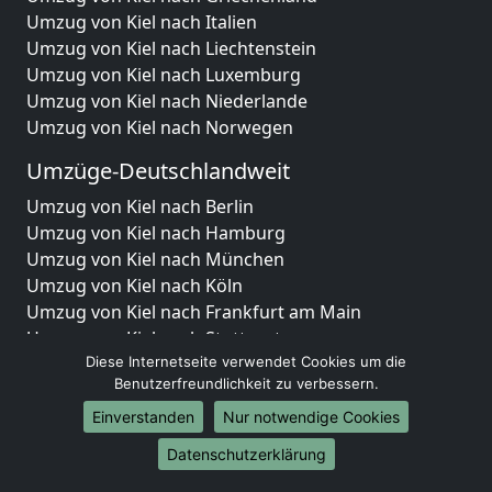
Umzug von Kiel nach Italien
Umzug von Kiel nach Liechtenstein
Umzug von Kiel nach Luxemburg
Umzug von Kiel nach Niederlande
Umzug von Kiel nach Norwegen
Umzüge-Deutschlandweit
Umzug von Kiel nach Berlin
Umzug von Kiel nach Hamburg
Umzug von Kiel nach München
Umzug von Kiel nach Köln
Umzug von Kiel nach Frankfurt am Main
Umzug von Kiel nach Stuttgart
Umzug von Kiel nach Düsseldorf
Diese Internetseite verwendet Cookies um die
Benutzerfreundlichkeit zu verbessern.
Umzug von Kiel nach Leipzig
Umzug von Kiel nach Dortmund
Einverstanden
Nur notwendige Cookies
Umzug von Kiel nach Essen
Datenschutzerklärung
Umzug von Kiel nach Bremen