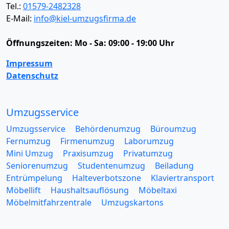
Tel.:
01579-2482328
E-Mail:
info@kiel-umzugsfirma.de
Öffnungszeiten:
Mo - Sa: 09:00 - 19:00 Uhr
Impressum
Datenschutz
Umzugsservice
Umzugsservice
Behördenumzug
Büroumzug
Fernumzug
Firmenumzug
Laborumzug
Mini Umzug
Praxisumzug
Privatumzug
Seniorenumzug
Studentenumzug
Beiladung
Entrümpelung
Halteverbotszone
Klaviertransport
Möbellift
Haushaltsauflösung
Möbeltaxi
Möbelmitfahrzentrale
Umzugskartons