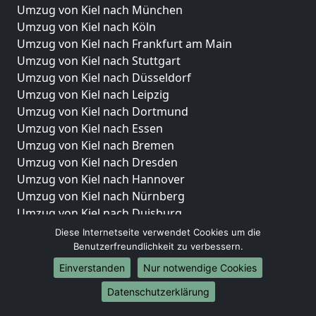
Umzug von Kiel nach München
Umzug von Kiel nach Köln
Umzug von Kiel nach Frankfurt am Main
Umzug von Kiel nach Stuttgart
Umzug von Kiel nach Düsseldorf
Umzug von Kiel nach Leipzig
Umzug von Kiel nach Dortmund
Umzug von Kiel nach Essen
Umzug von Kiel nach Bremen
Umzug von Kiel nach Dresden
Umzug von Kiel nach Hannover
Umzug von Kiel nach Nürnberg
Umzug von Kiel nach Duisburg
Umzug von Kiel nach Bochum
Diese Internetseite verwendet Cookies um die
Umzug von Kiel nach Wuppertal
Benutzerfreundlichkeit zu verbessern.
Umzug von Kiel nach Bielefeld
Einverstanden
Nur notwendige Cookies
Umzug von Kiel nach Bonn
Datenschutzerklärung
Umzug von Kiel nach Münster