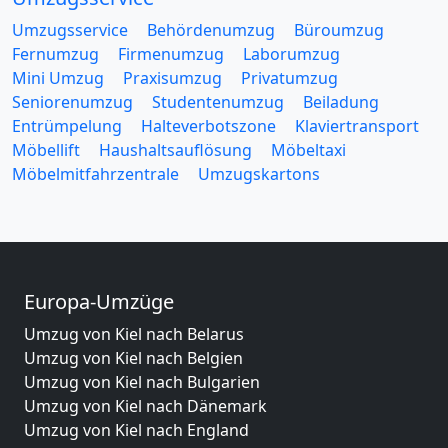
Umzugsservice
Behördenumzug
Büroumzug
Fernumzug
Firmenumzug
Laborumzug
Mini Umzug
Praxisumzug
Privatumzug
Seniorenumzug
Studentenumzug
Beiladung
Entrümpelung
Halteverbotszone
Klaviertransport
Möbellift
Haushaltsauflösung
Möbeltaxi
Möbelmitfahrzentrale
Umzugskartons
Europa-Umzüge
Umzug von Kiel nach Belarus
Umzug von Kiel nach Belgien
Umzug von Kiel nach Bulgarien
Umzug von Kiel nach Dänemark
Umzug von Kiel nach England