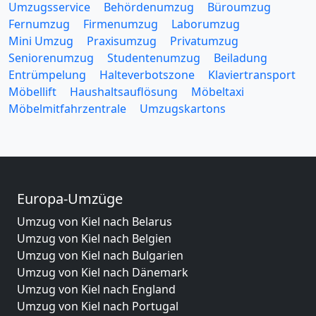
Umzugsservice
Behördenumzug
Büroumzug
Fernumzug
Firmenumzug
Laborumzug
Mini Umzug
Praxisumzug
Privatumzug
Seniorenumzug
Studentenumzug
Beiladung
Entrümpelung
Halteverbotszone
Klaviertransport
Möbellift
Haushaltsauflösung
Möbeltaxi
Möbelmitfahrzentrale
Umzugskartons
Europa-Umzüge
Umzug von Kiel nach Belarus
Umzug von Kiel nach Belgien
Umzug von Kiel nach Bulgarien
Umzug von Kiel nach Dänemark
Umzug von Kiel nach England
Umzug von Kiel nach Portugal