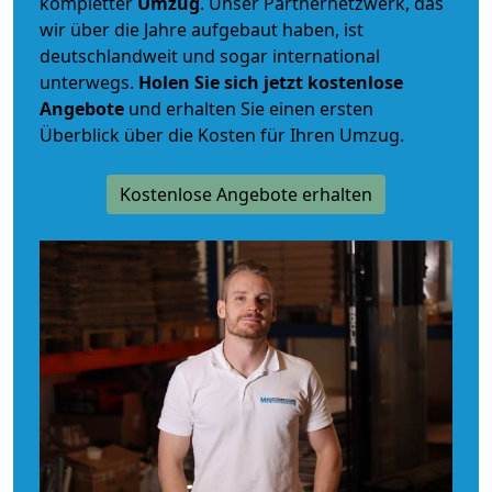
kompletter
Umzug
. Unser Partnernetzwerk, das
wir über die Jahre aufgebaut haben, ist
deutschlandweit und sogar international
unterwegs.
Holen Sie sich jetzt kostenlose
Angebote
und erhalten Sie einen ersten
Überblick über die Kosten für Ihren Umzug.
Kostenlose Angebote erhalten