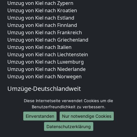
Umzug von Kiel nach Zypern
Umzug von Kiel nach Kroatien
Umzug von Kiel nach Estland
Umzug von Kiel nach Finnland
Umzug von Kiel nach Frankreich
Umzug von Kiel nach Griechenland
Umzug von Kiel nach Italien
Umzug von Kiel nach Liechtenstein
Umzug von Kiel nach Luxemburg
Umzug von Kiel nach Niederlande
Umzug von Kiel nach Norwegen
Umzüge-Deutschlandweit
Umzug von Kiel nach Berlin
Diese Internetseite verwendet Cookies um die
Umzug von Kiel nach Hamburg
Benutzerfreundlichkeit zu verbessern.
Umzug von Kiel nach München
Einverstanden
Nur notwendige Cookies
Umzug von Kiel nach Köln
Datenschutzerklärung
Umzug von Kiel nach Frankfurt am Main
Umzug von Kiel nach Stuttgart