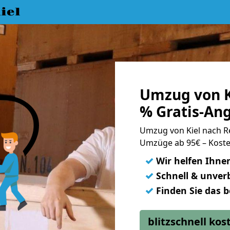
iel
Umzug von K
% Gratis-An
Umzug von Kiel nach 
Umzüge ab 95€ – Koste
✓
Wir helfen Ihne
✓
Schnell & unverb
✓
Finden Sie das 
blitzschnell ko