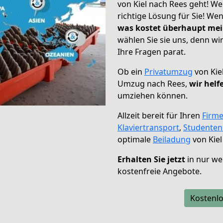
von Kiel nach Rees geht! We
richtige Lösung für Sie! We
was kostet überhaupt me
wählen Sie sie uns, denn w
Ihre Fragen parat.
Ob ein
Privatumzug
von Kie
Umzug nach Rees,
wir helf
umziehen können.
Allzeit bereit für Ihren
Firm
Klaviertransport
,
Studente
optimale
Beiladung
von Kiel
Erhalten Sie jetzt
in nur we
kostenfreie Angebote.
Kostenlo