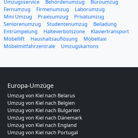
Umzugsservice
Behördenumzug
Büroumzug
Fernumzug
Firmenumzug
Laborumzug
Mini Umzug
Praxisumzug
Privatumzug
Seniorenumzug
Studentenumzug
Beiladung
Entrümpelung
Halteverbotszone
Klaviertransport
Möbellift
Haushaltsauflösung
Möbeltaxi
Möbelmitfahrzentrale
Umzugskartons
Europa-Umzüge
Umzug von Kiel nach Belarus
Umzug von Kiel nach Belgien
Umzug von Kiel nach Bulgarien
Umzug von Kiel nach Dänemark
Umzug von Kiel nach England
Umzug von Kiel nach Portugal