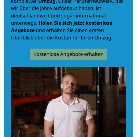
kompletter
Umzug
. Unser Partnernetzwerk, das
wir über die Jahre aufgebaut haben, ist
deutschlandweit und sogar international
unterwegs.
Holen Sie sich jetzt kostenlose
Angebote
und erhalten Sie einen ersten
Überblick über die Kosten für Ihren Umzug.
Kostenlose Angebote erhalten