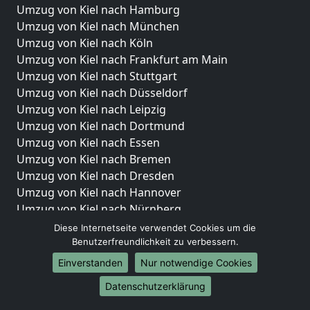
Umzug von Kiel nach Hamburg
Umzug von Kiel nach München
Umzug von Kiel nach Köln
Umzug von Kiel nach Frankfurt am Main
Umzug von Kiel nach Stuttgart
Umzug von Kiel nach Düsseldorf
Umzug von Kiel nach Leipzig
Umzug von Kiel nach Dortmund
Umzug von Kiel nach Essen
Umzug von Kiel nach Bremen
Umzug von Kiel nach Dresden
Umzug von Kiel nach Hannover
Umzug von Kiel nach Nürnberg
Umzug von Kiel nach Duisburg
Diese Internetseite verwendet Cookies um die
Umzug von Kiel nach Bochum
Benutzerfreundlichkeit zu verbessern.
Umzug von Kiel nach Wuppertal
Einverstanden
Nur notwendige Cookies
Umzug von Kiel nach Bielefeld
Datenschutzerklärung
Umzug von Kiel nach Bonn
Umzug von Kiel nach Münster