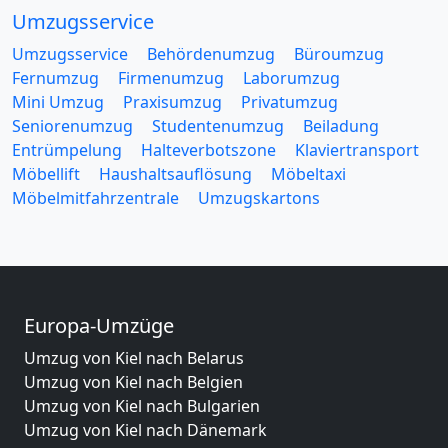
Umzugsservice
Umzugsservice
Behördenumzug
Büroumzug
Fernumzug
Firmenumzug
Laborumzug
Mini Umzug
Praxisumzug
Privatumzug
Seniorenumzug
Studentenumzug
Beiladung
Entrümpelung
Halteverbotszone
Klaviertransport
Möbellift
Haushaltsauflösung
Möbeltaxi
Möbelmitfahrzentrale
Umzugskartons
Europa-Umzüge
Umzug von Kiel nach Belarus
Umzug von Kiel nach Belgien
Umzug von Kiel nach Bulgarien
Umzug von Kiel nach Dänemark