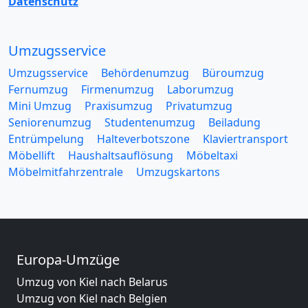
Datenschutz
Umzugsservice
Umzugsservice
Behördenumzug
Büroumzug
Fernumzug
Firmenumzug
Laborumzug
Mini Umzug
Praxisumzug
Privatumzug
Seniorenumzug
Studentenumzug
Beiladung
Entrümpelung
Halteverbotszone
Klaviertransport
Möbellift
Haushaltsauflösung
Möbeltaxi
Möbelmitfahrzentrale
Umzugskartons
Europa-Umzüge
Umzug von Kiel nach Belarus
Umzug von Kiel nach Belgien