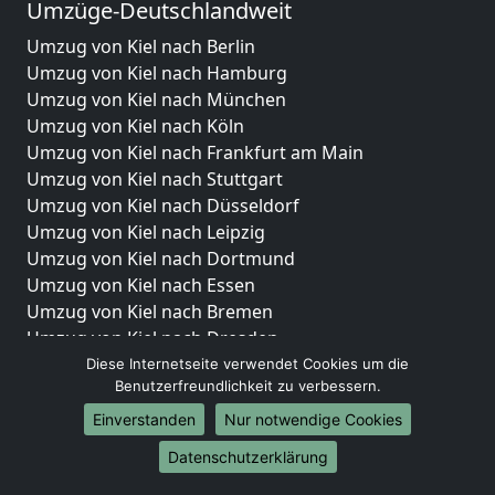
Umzüge-Deutschlandweit
Umzug von Kiel nach Berlin
Umzug von Kiel nach Hamburg
Umzug von Kiel nach München
Umzug von Kiel nach Köln
Umzug von Kiel nach Frankfurt am Main
Umzug von Kiel nach Stuttgart
Umzug von Kiel nach Düsseldorf
Umzug von Kiel nach Leipzig
Umzug von Kiel nach Dortmund
Umzug von Kiel nach Essen
Umzug von Kiel nach Bremen
Umzug von Kiel nach Dresden
Umzug von Kiel nach Hannover
Diese Internetseite verwendet Cookies um die
Benutzerfreundlichkeit zu verbessern.
Umzug von Kiel nach Nürnberg
Umzug von Kiel nach Duisburg
Einverstanden
Nur notwendige Cookies
Umzug von Kiel nach Bochum
Datenschutzerklärung
Umzug von Kiel nach Wuppertal