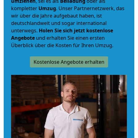
umziehen
, sei es als
Beiladung
oder als
kompletter
Umzug
. Unser Partnernetzwerk, das
wir über die Jahre aufgebaut haben, ist
deutschlandweit und sogar international
unterwegs.
Holen Sie sich jetzt kostenlose
Angebote
und erhalten Sie einen ersten
Überblick über die Kosten für Ihren Umzug.
Kostenlose Angebote erhalten