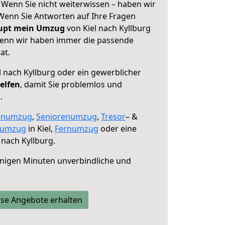
! Wenn Sie nicht weiterwissen – haben wir
! Wenn Sie Antworten auf Ihre Fragen
aupt mein Umzug
von Kiel nach Kyllburg
 denn wir haben immer die passende
at.
l nach Kyllburg oder ein gewerblicher
elfen
, damit Sie problemlos und
.
enumzug
,
Seniorenumzug
,
Tresor
– &
numzug
in Kiel,
Fernumzug
oder eine
 nach Kyllburg.
nigen Minuten unverbindliche und
se Angebote erhalten