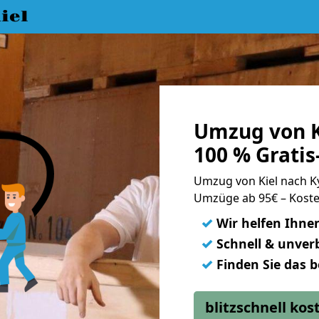
iel
Umzug von K
100 % Grati
Umzug von Kiel nach 
Umzüge ab 95€ – Koste
✓
Wir helfen Ihne
✓
Schnell & unverb
✓
Finden Sie das 
blitzschnell ko