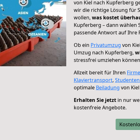
von Kiel nach Kupferberg g
wir die richtige Lösung für
wollen,
was kostet überh
Kupferberg – dann wählen S
passende Antwort auf Ihre 
Ob ein
Privatumzug
von Kie
Umzug nach Kupferberg,
w
stressfrei umziehen können
Allzeit bereit für Ihren
Firm
Klaviertransport
,
Studente
optimale
Beiladung
von Kiel
Erhalten Sie jetzt
in nur we
kostenfreie Angebote.
Kostenlo