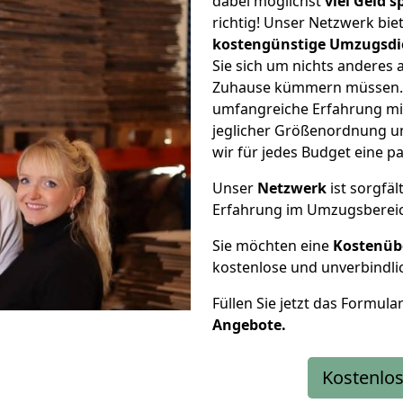
dabei möglichst
viel Geld 
richtig! Unser Netzwerk bi
kostengünstige Umzugsdi
Sie sich um nichts anderes 
Zuhause kümmern müssen. W
umfangreiche Erfahrung mi
jeglicher Größenordnung u
wir für jedes Budget eine 
Unser
Netzwerk
ist sorgfäl
Erfahrung im Umzugsberei
Sie möchten eine
Kostenüb
kostenlose und unverbindli
Füllen Sie jetzt das Formula
Angebote.
Kostenlos