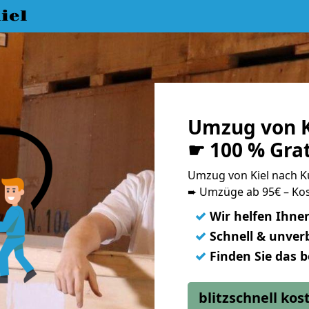
iel
Umzug von K
☛ 100 % Gra
Umzug von Kiel nach 
➨ Umzüge ab 95€ – Kos
✓
Wir helfen Ihne
✓
Schnell & unverb
✓
Finden Sie das 
blitzschnell ko