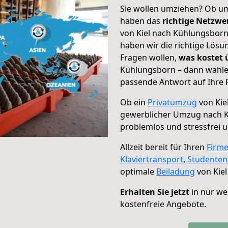
Sie wollen umziehen? Ob um
haben das
richtige Netzw
von Kiel nach Kühlungsborn
haben wir die richtige Lösu
Fragen wollen,
was kostet
Kühlungsborn – dann wählen
passende Antwort auf Ihre 
Ob ein
Privatumzug
von Kie
gewerblicher Umzug nach 
problemlos und stressfrei 
Allzeit bereit für Ihren
Firm
Klaviertransport
,
Studente
optimale
Beiladung
von Kie
Erhalten Sie jetzt
in nur we
kostenfreie Angebote.