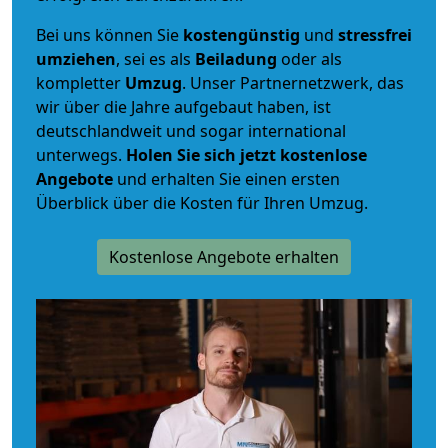
Bei uns können Sie
kostengünstig
und
stressfrei
umziehen
, sei es als
Beiladung
oder als
kompletter
Umzug
. Unser Partnernetzwerk, das
wir über die Jahre aufgebaut haben, ist
deutschlandweit und sogar international
unterwegs.
Holen Sie sich jetzt kostenlose
Angebote
und erhalten Sie einen ersten
Überblick über die Kosten für Ihren Umzug.
Kostenlose Angebote erhalten