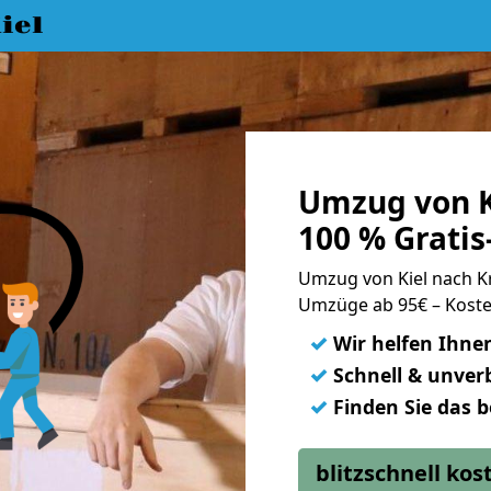
iel
Umzug von K
100 % Grati
Umzug von Kiel nach 
Umzüge ab 95€ – Koste
✓
Wir helfen Ihne
✓
Schnell & unverb
✓
Finden Sie das 
blitzschnell ko