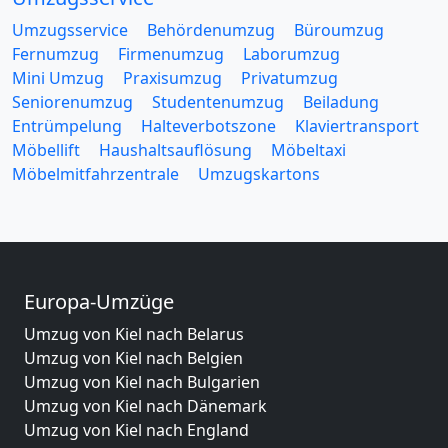
Umzugsservice
Behördenumzug
Büroumzug
Fernumzug
Firmenumzug
Laborumzug
Mini Umzug
Praxisumzug
Privatumzug
Seniorenumzug
Studentenumzug
Beiladung
Entrümpelung
Halteverbotszone
Klaviertransport
Möbellift
Haushaltsauflösung
Möbeltaxi
Möbelmitfahrzentrale
Umzugskartons
Europa-Umzüge
Umzug von Kiel nach Belarus
Umzug von Kiel nach Belgien
Umzug von Kiel nach Bulgarien
Umzug von Kiel nach Dänemark
Umzug von Kiel nach England