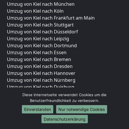
Umzug von Kiel nach München
Umzug von Kiel nach Köln
Umzug von Kiel nach Frankfurt am Main
Umzug von Kiel nach Stuttgart
Umzug von Kiel nach Düsseldorf
Umzug von Kiel nach Leipzig
Umzug von Kiel nach Dortmund
Umzug von Kiel nach Essen
Umzug von Kiel nach Bremen
Umzug von Kiel nach Dresden
Umzug von Kiel nach Hannover
Umzug von Kiel nach Nürnberg
Umzug von Kiel nach Duisburg
Umzug von Kiel nach Bochum
Diese Internetseite verwendet Cookies um die
Umzug von Kiel nach Wuppertal
Benutzerfreundlichkeit zu verbessern.
Umzug von Kiel nach Bielefeld
Einverstanden
Nur notwendige Cookies
Umzug von Kiel nach Bonn
Datenschutzerklärung
Umzug von Kiel nach Münster