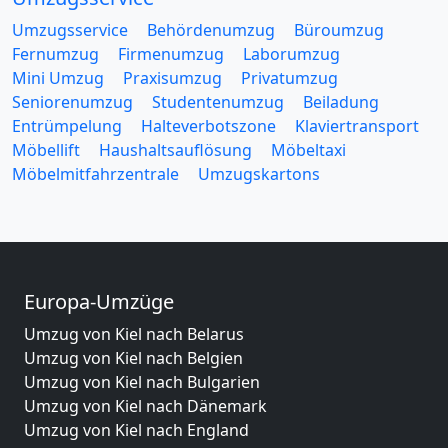
Umzugsservice
Behördenumzug
Büroumzug
Fernumzug
Firmenumzug
Laborumzug
Mini Umzug
Praxisumzug
Privatumzug
Seniorenumzug
Studentenumzug
Beiladung
Entrümpelung
Halteverbotszone
Klaviertransport
Möbellift
Haushaltsauflösung
Möbeltaxi
Möbelmitfahrzentrale
Umzugskartons
Europa-Umzüge
Umzug von Kiel nach Belarus
Umzug von Kiel nach Belgien
Umzug von Kiel nach Bulgarien
Umzug von Kiel nach Dänemark
Umzug von Kiel nach England