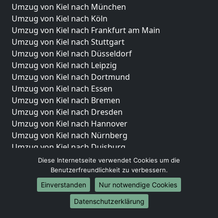
Umzug von Kiel nach München
Umzug von Kiel nach Köln
Umzug von Kiel nach Frankfurt am Main
Umzug von Kiel nach Stuttgart
Umzug von Kiel nach Düsseldorf
Umzug von Kiel nach Leipzig
Umzug von Kiel nach Dortmund
Umzug von Kiel nach Essen
Umzug von Kiel nach Bremen
Umzug von Kiel nach Dresden
Umzug von Kiel nach Hannover
Umzug von Kiel nach Nürnberg
Umzug von Kiel nach Duisburg
Umzug von Kiel nach Bochum
Diese Internetseite verwendet Cookies um die
Umzug von Kiel nach Wuppertal
Benutzerfreundlichkeit zu verbessern.
Umzug von Kiel nach Bielefeld
Einverstanden
Nur notwendige Cookies
Umzug von Kiel nach Bonn
Datenschutzerklärung
Umzug von Kiel nach Münster